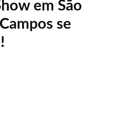
Show em São
 Campos se
!