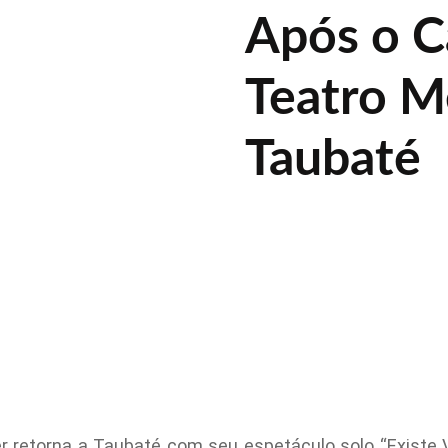
Após o C
Teatro M
Taubaté
 retorna a Taubaté com seu espetáculo solo “Existe 