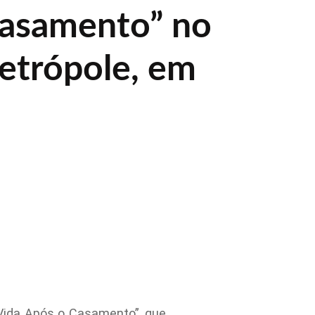
asamento” no
etrópole, em
Vida Após o Casamento”, que