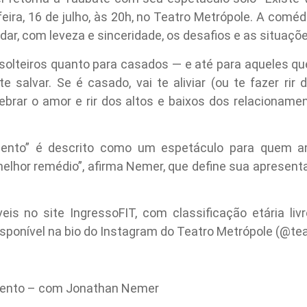
eira, 16 de julho, às 20h, no Teatro Metrópole. A comédi
ar, com leveza e sinceridade, os desafios e as situaçõe
solteiros quanto para casados — e até para aqueles qu
e salvar. Se é casado, vai te aliviar (ou te fazer rir d
lebrar o amor e rir dos altos e baixos dos relacionam
mento” é descrito como um espetáculo para quem a
o melhor remédio”, afirma Nemer, que define sua aprese
eis no site IngressoFIT, com classificação etária liv
isponível na bio do Instagram do Teatro Metrópole (@tea
mento – com Jonathan Nemer