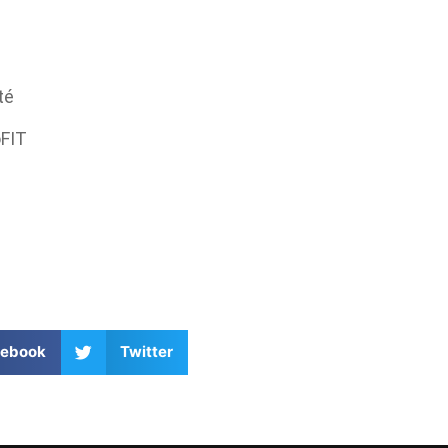
té
oFIT
cebook
Twitter