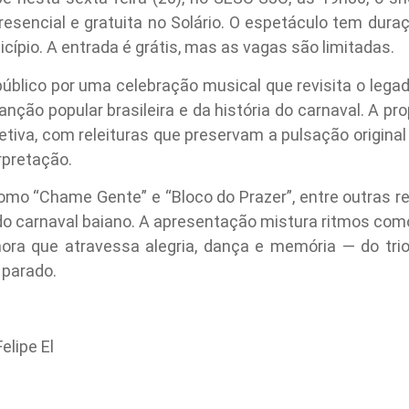
resencial e gratuita no Solário. O espetáculo tem dura
cípio. A entrada é grátis, mas as vagas são limitadas.
 público por uma celebração musical que revisita o leg
ção popular brasileira e da história do carnaval. A pr
letiva, com releituras que preservam a pulsação origin
rpretação.
como “Chame Gente” e “Bloco do Prazer”, entre outras r
e do carnaval baiano. A apresentação mistura ritmos como
a que atravessa alegria, dança e memória — do trio 
 parado.
elipe El