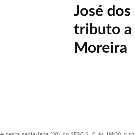
José do
tributo 
Moreira
 nesta sexta-feira (20), no SESC SJC, às 19h30, o sh