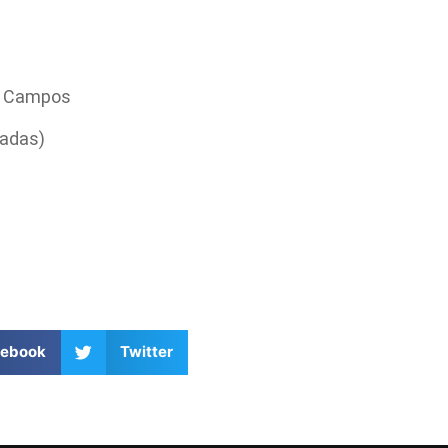
os Campos
tadas)
cebook
Twitter