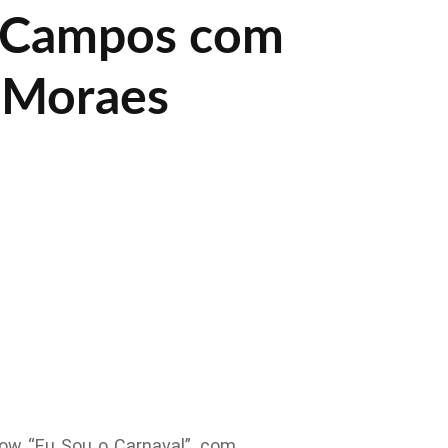
s Campos com
a Moraes
ow “Eu Sou o Carnaval”, com