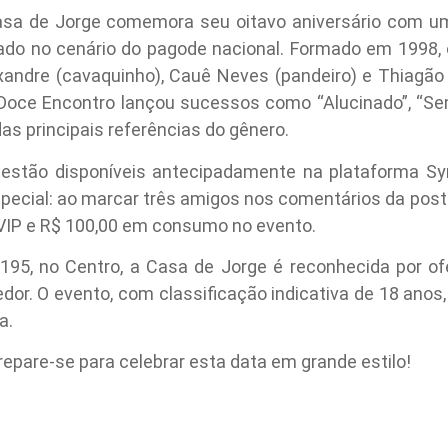
asa de Jorge comemora seu oitavo aniversário com u
ado no cenário do pagode nacional. Formado em 1998, 
exandre (cavaquinho), Cauê Neves (pandeiro) e Thiagão
 Doce Encontro lançou sucessos como “Alucinado”, “Se
s principais referências do gênero.
 estão disponíveis antecipadamente na plataforma Sy
ecial: ao marcar três amigos nos comentários da posta
VIP e R$ 100,00 em consumo no evento.
195, no Centro, a Casa de Jorge é reconhecida por ofe
or. O evento, com classificação indicativa de 18 anos, 
a.
repare-se para celebrar esta data em grande estilo!