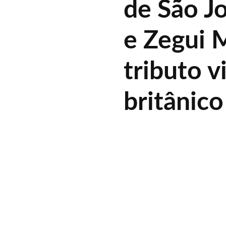
de São J
e Zegui 
tributo v
britânico