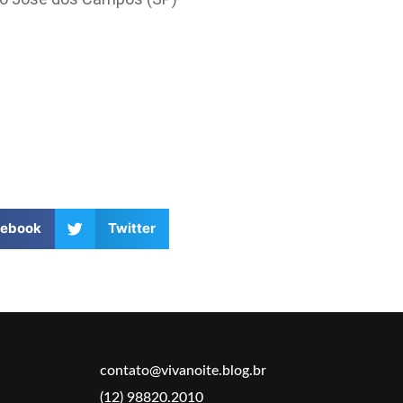
cebook
Twitter
contato@vivanoite.blog.br
(12) 98820.2010