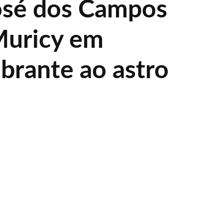
osé dos Campos
Muricy em
ibrante ao astro