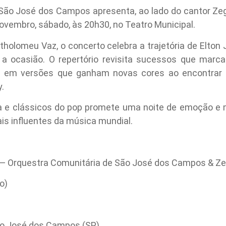
São José dos Campos apresenta, ao lado do cantor Zegu
novembro, sábado, às 20h30, no Teatro Municipal.
holomeu Vaz, o concerto celebra a trajetória de Elton
 a ocasião. O repertório revisita sucessos que marc
— em versões que ganham novas cores ao encontrar a
.
ra e clássicos do pop promete uma noite de emoção e 
is influentes da música mundial.
o — Orquestra Comunitária de São José dos Campos & Ze
o)
São José dos Campos (SP)