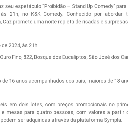
az seu espetáculo “Proibidão – Stand Up Comedy” par
às 21h, no K&K Comedy. Conhecido por abordar t
 Caz promete uma noite repleta de risadas e surpresas
 de 2024, às 21h.
Ouro Fino, 822, Bosque dos Eucaliptos, São José dos Ca
res de 16 anos acompanhados dos pais; maiores de 18 
veis em dois lotes, com preços promocionais no prime
os e mesas para quatro pessoas, com valores a partir
e podem ser adquiridas através da plataforma Sympla.