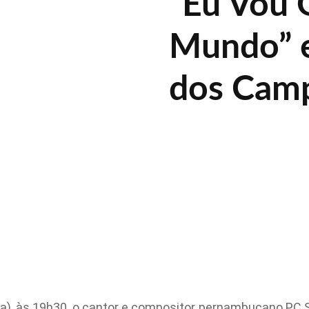
“Eu Vou 
Mundo” 
dos Cam
eira), às 19h30, o cantor e compositor pernambucano PC 