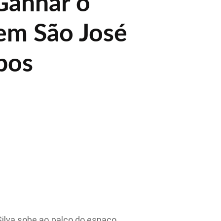
Ganhar o
em São José
pos
Silva sobe ao palco do espaço