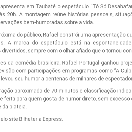
 apresenta em Taubaté o espetáculo “Tô Só Desabafan
, às 20h. A montagem reúne histórias pessoais, situaç
bservações bem-humoradas sobre a vida.
róxima do público, Rafael constrói uma apresentação que
s. A marca do espetáculo está na espontaneidade 
divertidos, sempre com o olhar afiado que o tornou co
 da comédia brasileira, Rafael Portugal ganhou proj
evisão com participações em programas como “A Culpa
á levou seu humor a centenas de milhares de espectador
ação aproximada de 70 minutos e classificação indicat
 e feita para quem gosta de humor direto, sem excesso 
da plateia.
lo site Bilheteria Express.