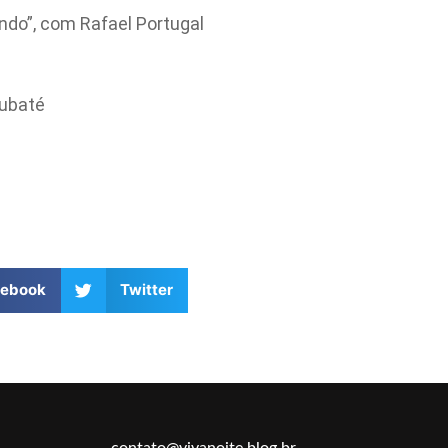
ndo”, com Rafael Portugal
aubaté
cebook
Twitter
contato@vivanoite.blog.br