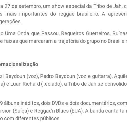
ia 27 de setembro, um show especial da Tribo de Jah, 
s mais importantes do reggae brasileiro. A apresen
 gerações.
mo Uma Onda que Passou, Regueiros Guerreiros, Ruínas
faixas que marcaram a trajetória do grupo no Brasil e n
ternacionalização
 Beydoun (voz), Pedro Beydoun (voz e guitarra), Aquil
ria) e Luan Richard (teclado), a Tribo de Jah se consol
 19 álbuns inéditos, dois DVDs e dois documentários, com
ersion (Suíça) e Reggae’n Blues (EUA). A banda canta 
o com diferentes públicos.