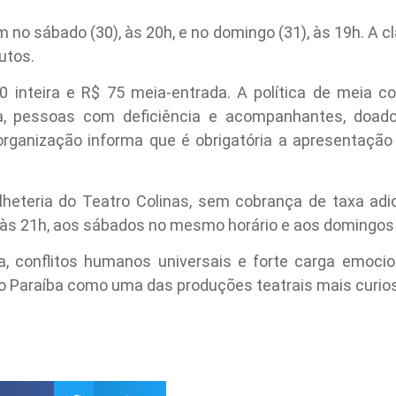
o sábado (30), às 20h, e no domingo (31), às 19h. A cla
utos.
 inteira e R$ 75 meia-entrada. A política de meia co
ca, pessoas com deficiência e acompanhantes, doad
organização informa que é obrigatória a apresentaçã
heteria do Teatro Colinas, sem cobrança de taxa adic
h às 21h, aos sábados no mesmo horário e aos domingos
a, conflitos humanos universais e forte carga emoci
o Paraíba como uma das produções teatrais mais curios