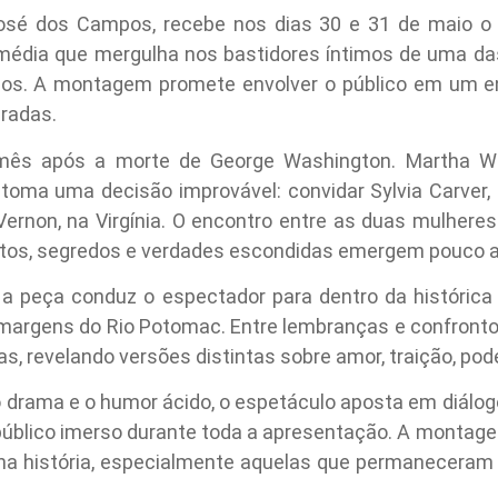
José dos Campos, recebe nos dias 30 e 31 de maio o
omédia que mergulha nos bastidores íntimos de uma da
idos. A montagem promete envolver o público em um e
radas.
ês após a morte de George Washington. Martha Was
 toma uma decisão improvável: convidar Sylvia Carver
Vernon, na Virgínia. O encontro entre as duas mulher
tos, segredos e verdades escondidas emergem pouco a
 a peça conduz o espectador para dentro da histórica
margens do Rio Potomac. Entre lembranças e confrontos,
 revelando versões distintas sobre amor, traição, pode
 drama e o humor ácido, o espetáculo aposta em diálog
público imerso durante toda a apresentação. A montag
na história, especialmente aquelas que permaneceram