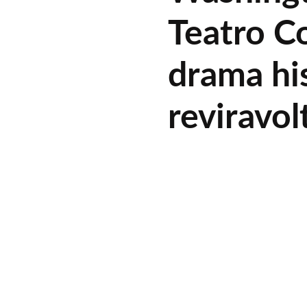
Teatro C
drama hi
reviravo