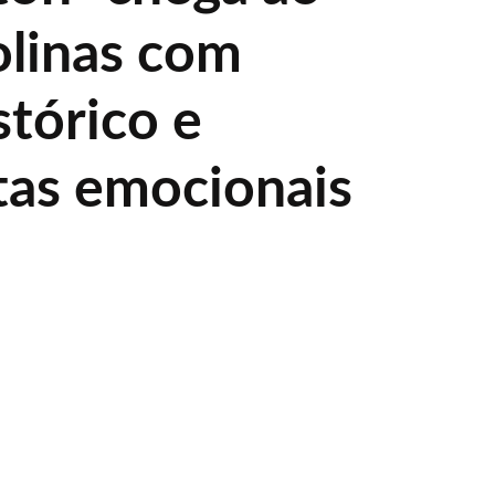
olinas com
stórico e
ltas emocionais