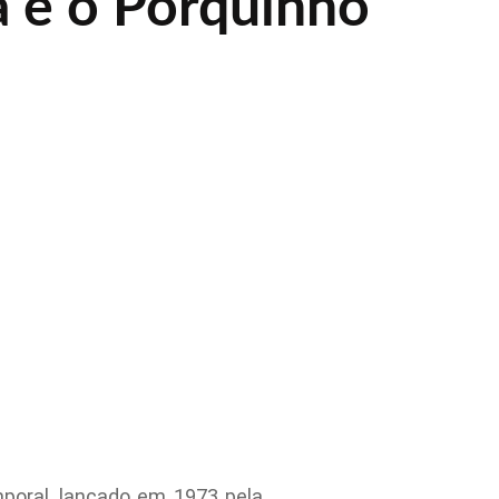
 e o Porquinho
poral, lançado em 1973 pela