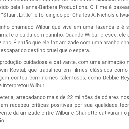
ido pela Hanna-Barbera Productions. O filme é basea
tuart Little”, e foi dirigido por Charles A. Nichols e I
uinho chamado Wilbur que vive em uma fazenda e é s
mal e o cuida com carinho. Quando Wilbur cresce, ele 
sozinho. É então que ele faz amizade com uma aranha ch
 escapar do destino cruel que o espera.
a produção cuidadosa e cativante, com uma animação m
rwin Kostal, que trabalhou em filmes clássicos como
agem contou com nomes talentosos, como Debbie Rey
 interpretou Wilbur.
eteria, arrecadando mais de 22 milhões de dólares no
ém recebeu críticas positivas por sua qualidade técn
ente da amizade entre Wilbur e Charlotte cativaram o pú
ão.