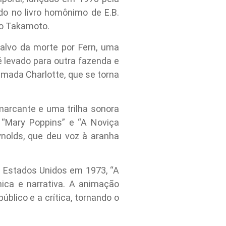
do no livro homônimo de E.B.
wao Takamoto.
alvo da morte por Fern, uma
é levado para outra fazenda e
amada Charlotte, que se torna
arcante e uma trilha sonora
 “Mary Poppins” e “A Noviça
nolds, que deu voz à aranha
s Estados Unidos em 1973, “A
ica e narrativa. A animação
blico e a crítica, tornando o