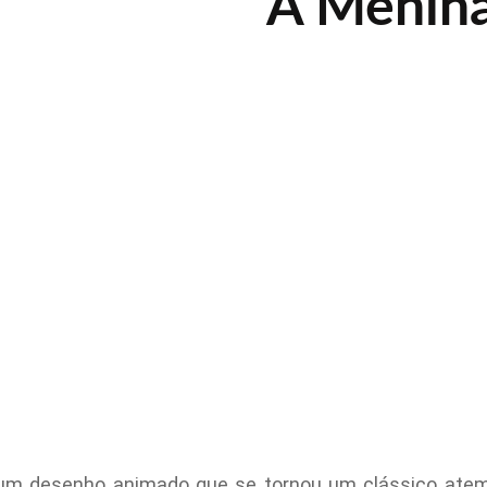
A Menina
 um desenho animado que se tornou um clássico atem