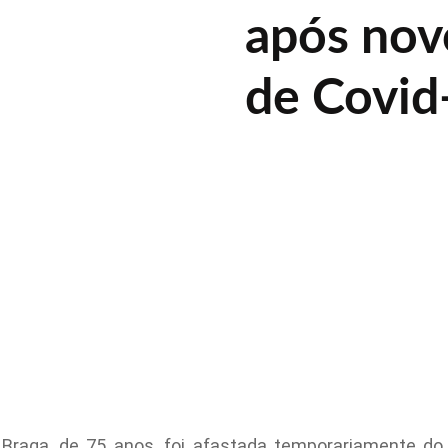
após nov
de Covid
Braga, de 75 anos, foi afastada temporariamente d