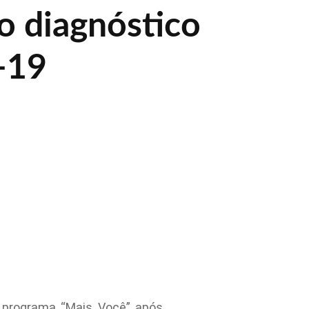
o diagnóstico
-19
o programa “Mais Você” após