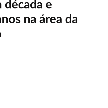
 década e
anos na área da
o