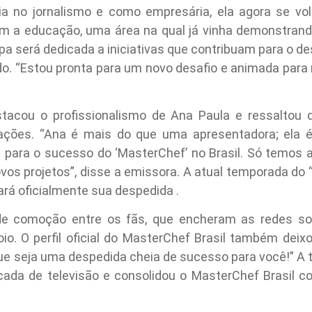
ia no jornalismo e como empresária, ela agora se vo
m a educação, uma área na qual já vinha demonstrand
pa será dedicada a iniciativas que contribuam para o d
do. “Estou pronta para um novo desafio e animada para
estacou o profissionalismo de Ana Paula e ressaltou
rações. “Ana é mais do que uma apresentadora; ela 
l para o sucesso do ‘MasterChef’ no Brasil. Só temos a
vos projetos”, disse a emissora. A atual temporada do 
ará oficialmente sua despedida .
de comoção entre os fãs, que encheram as redes so
io. O perfil oficial do MasterChef Brasil também d
Que seja uma despedida cheia de sucesso para você!” A 
cada de televisão e consolidou o MasterChef Brasil co