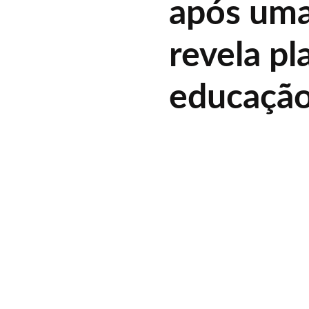
após uma
revela pl
educaçã