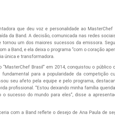
ntadora que deu voz e personalidade ao MasterChef B
aída da Band. A decisão, comunicada nas redes sociai
se tornou um dos maiores sucessos da emissora. Segun
 a Band, e ela deixa o programa “com o coração apert
ia única e transformadora.
no “MasterChef Brasil” em 2014, conquistou o público
a fundamental para a popularidade da competição cul
ssou seu afeto pela equipe e pelo programa, destaca
ida profissional. “Estou deixando minha família queri
o o sucesso do mundo para eles”, disse a apresenta
ceria com a Band reflete o desejo de Ana Paula de s