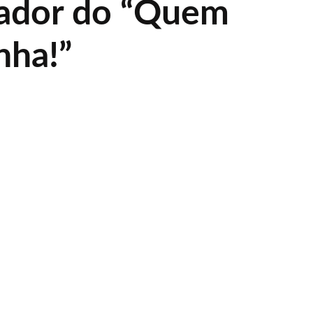
ador do “Quem
nha!”