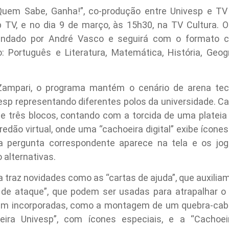
em Sabe, Ganha!”, co-produção entre Univesp e TV C
sp TV, e no dia 9 de março, às 15h30, na TV Cultura
ndado por André Vasco e seguirá com o formato co
: Português e Literatura, Matemática, História, Geogra
Zampari, o programa mantém o cenário de arena tec
esp representando diferentes polos da universidade. Ca
de três blocos, contando com a torcida de uma plateia
ão virtual, onde uma “cachoeira digital” exibe ícones 
a pergunta correspondente aparece na tela e os jog
 alternativas.
 traz novidades como as “cartas de ajuda”, que auxilia
 de ataque”, que podem ser usadas para atrapalhar o 
ram incorporadas, como a montagem de um quebra-cabeç
ira Univesp”, com ícones especiais, e a “Cachoei