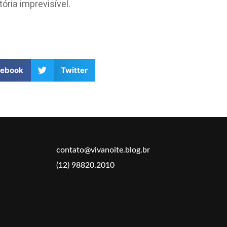
ria imprevisível.
cebook
Twitter
contato@vivanoite.blog.br
(12) 98820.2010