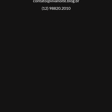
contato@vivanoite.blog.br
(12) 98820.2010