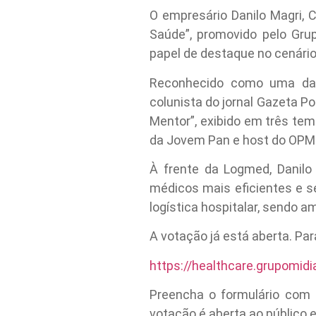
O empresário Danilo Magri, 
Saúde”, promovido pelo Grup
papel de destaque no cenário
Reconhecido como uma das p
colunista do jornal Gazeta P
Mentor”, exibido em três te
da Jovem Pan e host do OPME
À frente da Logmed, Danilo
médicos mais eficientes e 
logística hospitalar, sendo 
A votação já está aberta. Par
https://healthcare.grupomi
Preencha o formulário com 
votação é aberta ao público e 