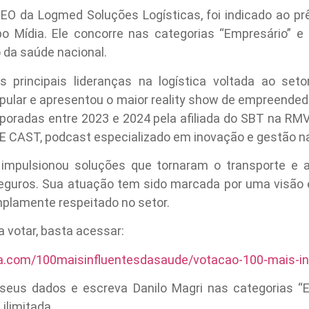
CEO da Logmed Soluções Logísticas, foi indicado ao pr
o Mídia. Ele concorre nas categorias “Empresário” e 
 da saúde nacional.
rincipais lideranças na logística voltada ao setor
opular e apresentou o maior reality show de empreendedor
mporadas entre 2023 e 2024 pela afiliada do SBT na R
 CAST, podcast especializado em inovação e gestão n
 impulsionou soluções que tornaram o transporte e a
seguros. Sua atuação tem sido marcada por uma visão 
amplamente respeitado no setor.
a votar, basta acessar:
dia.com/100maisinfluentesdasaude/votacao-100-mais-in
seus dados e escreva Danilo Magri nas categorias “Em
ilimitada.