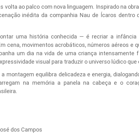
s volta ao palco com nova linguagem. Inspirado na obra 
cenação inédita da companhia Nau de Ícaros dentro 
ntar uma história conhecida — é recriar a infância c
. Em cena, movimentos acrobáticos, números aéreos e
anha um dia na vida de uma criança intensamente fe
expressividade visual para traduzir o universo lúdico q
a montagem equilibra delicadeza e energia, dialogando 
arregam na memória a panela na cabeça e o cora
ileira.
 José dos Campos