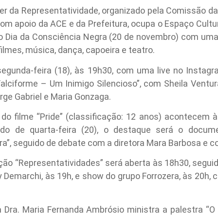
der da Representatividade, organizado pela Comissão da
om apoio da ACE e da Prefeitura, ocupa o Espaço Cultur
o Dia da Consciência Negra (20 de novembro) com uma
 filmes, música, dança, capoeira e teatro.
egunda-feira (18), às 19h30, com uma live no Instagr
alciforme – Um Inimigo Silencioso”, com Sheila Ventura
orge Gabriel e Maria Gonzaga.
 do filme “Pride” (classificação: 12 anos) acontecem 
do de quarta-feira (20), o destaque será o documen
ora”, seguido de debate com a diretora Mara Barbosa e c
sição “Representatividades” será aberta às 18h30, segui
Demarchi, às 19h, e show do grupo Forrozera, às 20h, 
 a Dra. Maria Fernanda Ambrósio ministra a palestra “