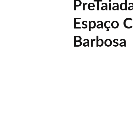
PreTaiad
Espaço C
Barbosa