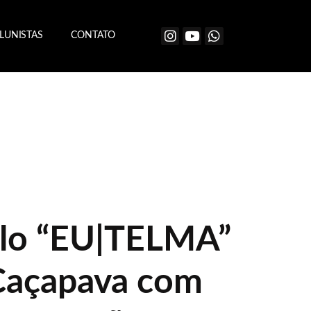
LUNISTAS
CONTATO
ulo “EU|TELMA”
Caçapava com