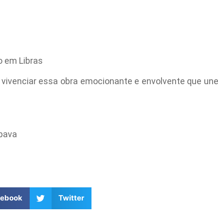
o em Libras
vivenciar essa obra emocionante e envolvente que une a
apava
cebook
Twitter