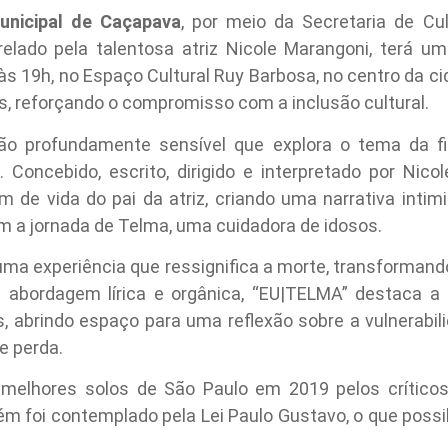
unicipal de Caçapava
, por meio da Secretaria de Cu
relado pela talentosa atriz Nicole Marangoni, terá u
às 19h, no Espaço Cultural Ruy Barbosa, no centro da cid
s, reforçando o compromisso com a inclusão cultural.
o profundamente sensível que explora o tema da fi
. Concebido, escrito, dirigido e interpretado por Nico
m de vida do pai da atriz, criando uma narrativa inti
om a jornada de Telma, uma cuidadora de idosos.
 uma experiência que ressignifica a morte, transform
abordagem lírica e orgânica, “EU|TELMA” destaca a 
 abrindo espaço para uma reflexão sobre a vulnerabi
 perda.
lhores solos de São Paulo em 2019 pelos críticos K
 foi contemplado pela Lei Paulo Gustavo, o que possibi