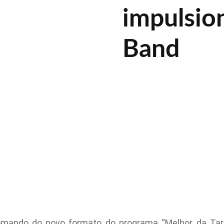
impulsio
Band
omando do novo formato do programa “Melhor da Tard