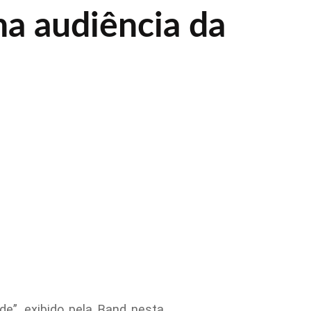
na audiência da
e”, exibido pela Band nesta