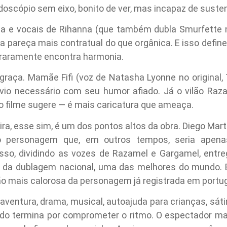
doscópio sem eixo, bonito de ver, mas incapaz de susten
ia e vocais de Rihanna (que também dubla Smurfette na
pareça mais contratual do que orgânica. E isso define
 raramente encontra harmonia.
 graça. Mamãe Fifi (voz de Natasha Lyonne no original,
vio necessário com seu humor afiado. Já o vilão Raz
o filme sugere — é mais caricatura que ameaça.
eira, esse sim, é um dos pontos altos da obra. Diego M
 personagem que, em outros tempos, seria apena
sso, dividindo as vozes de Razamel e Gargamel, entre
o da dublagem nacional, uma das melhores do mundo.
ão mais calorosa da personagem já registrada em portu
 aventura, drama, musical, autoajuda para crianças, sáti
udo termina por comprometer o ritmo. O espectador mai