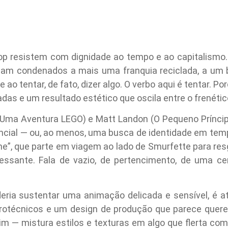
p resistem com dignidade ao tempo e ao capitalismo.
ciam condenados a mais uma franquia reciclada, a um 
ao tentar, de fato, dizer algo. O verbo aqui é tentar. Po
das e um resultado estético que oscila entre o frenético
r (Uma Aventura LEGO) e Matt Landon (O Pequeno Príncip
cial — ou, ao menos, uma busca de identidade em tem
”, que parte em viagem ao lado de Smurfette para res
ressante. Fala de vazio, de pertencimento, de uma c
eria sustentar uma animação delicada e sensível, é a
pirotécnicos e um design de produção que parece quere
sim — mistura estilos e texturas em algo que flerta com