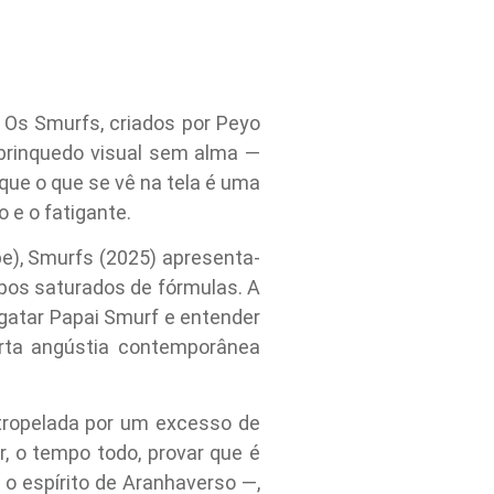
 Os Smurfs, criados por Peyo
brinquedo visual sem alma —
rque o que se vê na tela é uma
 e o fatigante.
e), Smurfs (2025) apresenta-
pos saturados de fórmulas. A
gatar Papai Smurf e entender
erta angústia contemporânea
tropelada por um excesso de
r, o tempo todo, provar que é
 o espírito de Aranhaverso —,