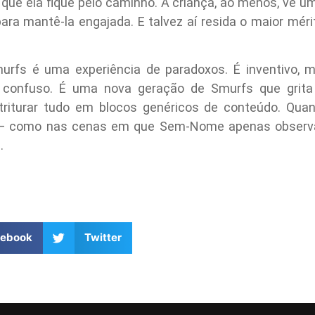
ue ela fique pelo caminho. A criança, ao menos, vê um
para mantê-la engajada. E talvez aí resida o maior méri
urfs é uma experiência de paradoxos. É inventivo, m
as confuso. É uma nova geração de Smurfs que grit
 triturar tudo em blocos genéricos de conteúdo. Quan
 — como nas cenas em que Sem-Nome apenas observa —,
.
cebook
Twitter