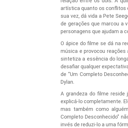
relação entre os dois. A qu
artística quanto os conflito
sua vez, dá vida a Pete Seeg
de gerações que marcou a vi
personagens que ajudam a co
O ápice do filme se dá na re
música e provocou reações 
sintetiza a essência do long
desafiar qualquer expectati
de “Um Completo Desconheci
Dylan.
A grandeza do filme reside
explicá-lo completamente. El
mas também como alguém 
Completo Desconhecido” não 
invés de reduzi-lo a uma fórm