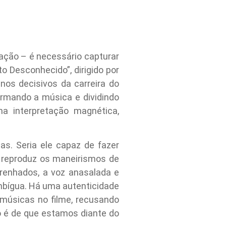
ação – é necessário capturar
o Desconhecido”, dirigido por
os decisivos da carreira do
formando a música e dividindo
a interpretação magnética,
s. Seria ele capaz de fazer
s reproduz os maneirismos de
grenhados, a voz anasalada e
mbígua. Há uma autenticidade
 músicas no filme, recusando
o é de que estamos diante do