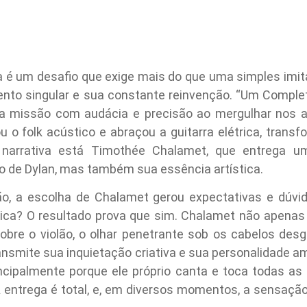
a é um desafio que exige mais do que uma simples imit
ento singular e sua constante reinvenção. “Um Complet
 missão com audácia e precisão ao mergulhar nos an
 o folk acústico e abraçou a guitarra elétrica, trans
 narrativa está Timothée Chalamet, que entrega um
o de Dylan, mas também sua essência artística.
o, a escolha de Chalamet gerou expectativas e dúvida
ônica? O resultado prova que sim. Chalamet não apena
obre o violão, o olhar penetrante sob os cabelos des
nsmite sua inquietação criativa e sua personalidade a
ncipalmente porque ele próprio canta e toca todas as
A entrega é total, e, em diversos momentos, a sensaçã