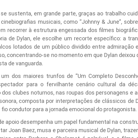
se sustenta, em grande parte, graças ao trabalho cu
 cinebiografias musicais, como “Johnny & June”, sob
em recorrer à estrutura engessada dos filmes biográfi
ória de Dylan, ele escolhe um recorte específico: a t
alcos lotados de um público dividido entre admiração e
enso, concentrando-se no momento em que Dylan deixou
ista de vanguarda.
 um dos maiores trunfos de “Um Completo Desconhec
spectador para o fervilhante cenário cultural da d
dos clubes noturnos, nas roupas dos personagens e at
sonora, composta por interpretações de clássicos de D
fio condutor para a jornada emocional do protagonista.
de apoio desempenha um papel fundamental na constru
tar Joan Baez, musa e parceira musical de Dylan, traz