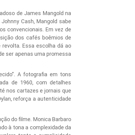
idadoso de James Mangold na
re Johnny Cash, Mangold sabe
cos convencionais. Em vez de
ransição dos cafés boêmios de
 revolta. Essa escolha dá ao
 de ser apenas uma promessa
ido”. A fotografia em tons
écada de 1960, com detalhes
é nos cartazes e jornais que
ylan, reforça a autenticidade
ção do filme. Monica Barbaro
endo à tona a complexidade da