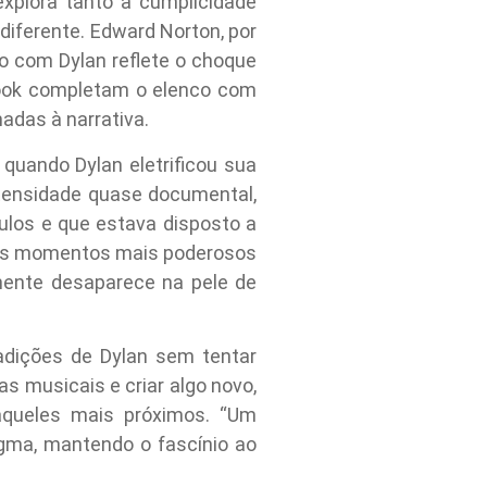
explora tanto a cumplicidade
diferente. Edward Norton, por
ão com Dylan reflete o choque
brook completam o elenco com
adas à narrativa.
 quando Dylan eletrificou sua
tensidade quase documental,
tulos e que estava disposto a
 dos momentos mais poderosos
mente desaparece na pele de
adições de Dylan sem tentar
s musicais e criar algo novo,
ueles mais próximos. “Um
igma, mantendo o fascínio ao