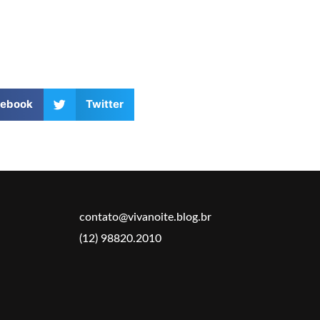
cebook
Twitter
contato@vivanoite.blog.br
(12) 98820.2010