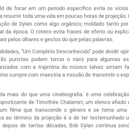
d de focar em um período específico evita os vício
a resumir toda uma vida em poucas horas de projeção. E
mação de Dylan como algo orgânico, moldado tanto por
al da época. O roteiro evita frases de efeito ou expli
ais pelos olhares e gestos do que pelas palavras.
idades, “Um Completo Desconhecido” pode dividir opin
ãs puristas podem torcer o nariz para algumas esc
rizados com a trajetória do músico talvez sintam f
ilme cumpre com maestria a missão de transmitir o espír
vela mais do que uma cinebiografia: é uma celebraçã
pnotizante de Timothée Chalamet, um elenco afiado e
um filme que transcende o gênero e se torna uma e
ica ao término da projeção é a de ter testemunhado u
o depois de tantas décadas, Bob Dylan continua sen