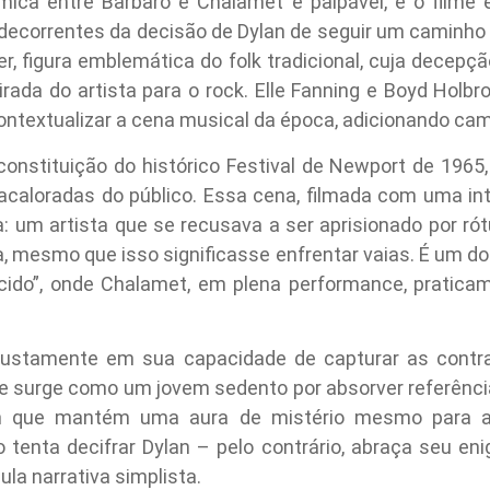
ímica entre Barbaro e Chalamet é palpável, e o filme 
s decorrentes da decisão de Dylan de seguir um caminho 
er, figura emblemática do folk tradicional, cuja decepç
rada do artista para o rock. Elle Fanning e Boyd Hol
ntextualizar a cena musical da época, adicionando cam
constituição do histórico Festival de Newport de 1965,
acaloradas do público. Essa cena, filmada com uma in
a: um artista que se recusava a ser aprisionado por ró
va, mesmo que isso significasse enfrentar vaias. É um
do”, onde Chalamet, em plena performance, pratica
 justamente em sua capacidade de capturar as contr
e surge como um jovem sedento por absorver referência
que mantém uma aura de mistério mesmo para aq
tenta decifrar Dylan – pelo contrário, abraça seu en
ula narrativa simplista.