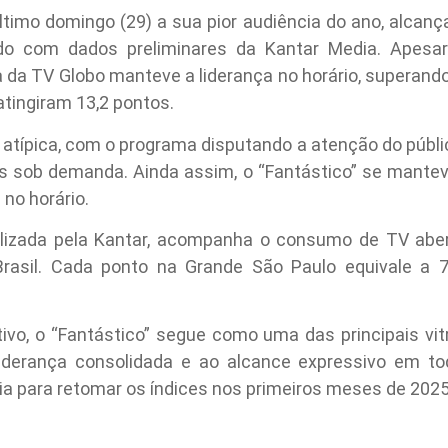
último domingo (29) a sua pior audiência do ano, alcan
do com dados preliminares da Kantar Media. Apes
ca da TV Globo manteve a liderança no horário, superand
atingiram 13,2 pontos.
e atípica, com o programa disputando a atenção do públ
 sob demanda. Ainda assim, o “Fantástico” se mante
 no horário.
alizada pela Kantar, acompanha o consumo de TV abe
Brasil. Cada ponto na Grande São Paulo equivale a 7
o, o “Fantástico” segue como uma das principais vit
 liderança consolidada e ao alcance expressivo em t
ia para retomar os índices nos primeiros meses de 2025