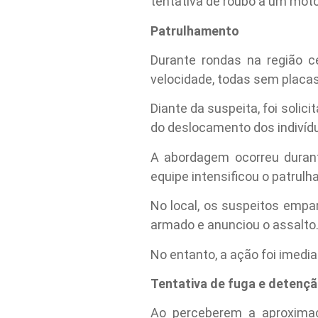
tentativa de roubo a um motoc
Patrulhamento
Durante rondas na região 
velocidade, todas sem placas
Diante da suspeita, foi sol
do deslocamento dos indivíd
A abordagem ocorreu durant
equipe intensificou o patrul
No local, os suspeitos empa
armado e anunciou o assalto
No entanto, a ação foi imedi
Tentativa de fuga e detenç
Ao perceberem a aproximaç