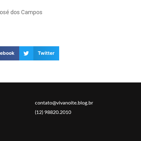
 José dos Campos
cebook
Twitter
contato@vivanoite.blog.br
(12) 98820.2010