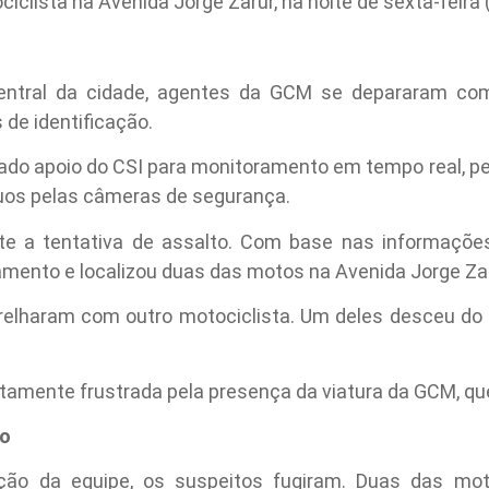
iclista na Avenida Jorge Zarur, na noite de sexta-feira (
central da cidade, agentes da GCM se depararam com
 de identificação.
icitado apoio do CSI para monitoramento em tempo real,
uos pelas câmeras de segurança.
e a tentativa de assalto. Com base nas informações
hamento e localizou duas das motos na Avenida Jorge Zar
relharam com outro motociclista. Um deles desceu do 
.
atamente frustrada pela presença da viatura da GCM, que
ão
ão da equipe, os suspeitos fugiram. Duas das mot