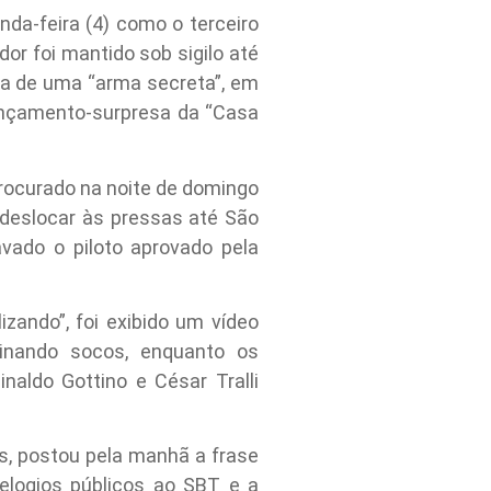
nda-feira (4) como o terceiro
or foi mantido sob sigilo até
a de uma “arma secreta”, em
ançamento-surpresa da “Casa
procurado na noite de domingo
e deslocar às pressas até São
avado o piloto aprovado pela
zando”, foi exibido um vídeo
inando socos, enquanto os
aldo Gottino e César Tralli
is, postou pela manhã a frase
 elogios públicos ao SBT e a