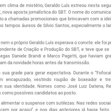
em clima de mistério, Geraldo Luís estreou nesta segu
, nova aposta jornalística do SBT. O nome do comunicad
ito a chamadas promocionais que brincavam com a idei
os tempos áureos de Silvio Santos, especialmente o l
 nem o próprio Geraldo Luís esperava o convite: ele foi 
intendente de Criação e Produção do SBT, e teve que s
legas Daniele Brandi e Marco Pagetti, que haviam gr
am da novidade horas antes da transmissão.
 sua grade para gerar expectativa. Durante o “Fofocali
encapuzado, vestindo roupão de boxeador e tre
 sua identidade. Nomes como José Luiz Datena, Rein
 como possíveis candidatos ao posto.
iu alimentar o suspense com sutilezas. Nas redes socia
em por acaso”, e nos dias anteriores já havia feito