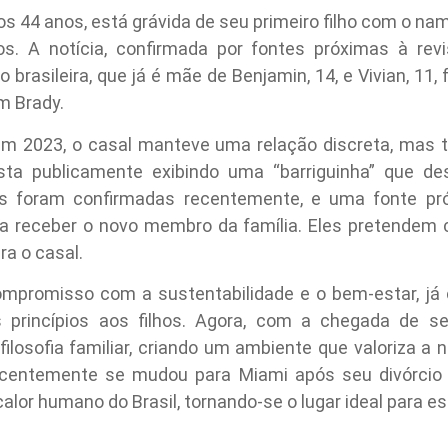
 44 anos, está grávida de seu primeiro filho com o namo
s. A notícia, confirmada por fontes próximas à re
rasileira, que já é mãe de Benjamin, 14, e Vivian, 11,
m Brady.
em 2023, o casal manteve uma relação discreta, mas 
ista publicamente exibindo uma “barriguinha” que d
es foram confirmadas recentemente, e uma fonte pró
a receber o novo membro da família. Eles pretendem 
ra o casal.
ompromisso com a sustentabilidade e o bem-estar, já
 princípios aos filhos. Agora, com a chegada de seu
ilosofia familiar, criando um ambiente que valoriza a 
ecentemente se mudou para Miami após seu divórcio 
lor humano do Brasil, tornando-se o lugar ideal para es