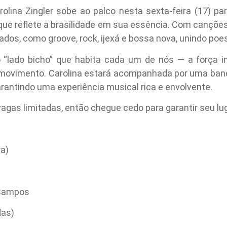
olina Zingler sobe ao palco nesta sexta-feira (17) pa
que reflete a brasilidade em sua essência. Com canções
iados, como groove, rock, ijexá e bossa nova, unindo po
lo “lado bicho” que habita cada um de nós — a força i
ovimento. Carolina estará acompanhada por uma banda
arantindo uma experiência musical rica e envolvente.
agas limitadas, então chegue cedo para garantir seu lug
ra)
 Campos
das)