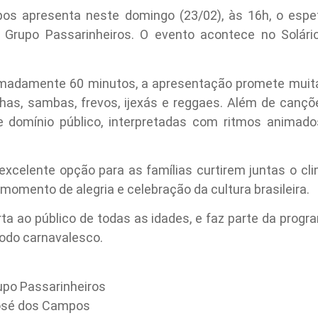
s apresenta neste domingo (23/02), às 16h, o espet
 o Grupo Passarinheiros. O evento acontece no Solár
adamente 60 minutos, a apresentação promete muita
inhas, sambas, frevos, ijexás e reggaes. Além de canç
de domínio público, interpretadas com ritmos animad
excelente opção para as famílias curtirem juntas o cl
momento de alegria e celebração da cultura brasileira.
erta ao público de todas as idades, e faz parte da pro
odo carnavalesco.
upo Passarinheiros
José dos Campos