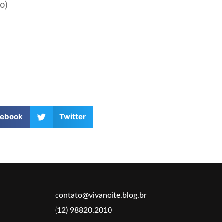
o)
cebook
Twitter
contato@vivanoite.blog.br
(12) 98820.2010