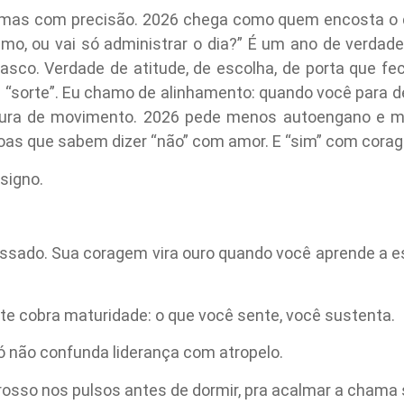
 mas com precisão. 2026 chega como quem encosta o d
smo, ou vai só administrar o dia?” É um ano de verdad
rasco. Verdade de atitude, de escolha, de porta que fe
 “sorte”. Eu chamo de alinhamento: quando você para d
itura de movimento. 2026 pede menos autoengano e 
soas que sabem dizer “não” com amor. E “sim” com cora
signo.
ressado. Sua coragem vira ouro quando você aprende a e
 te cobra maturidade: o que você sente, você sustenta.
só não confunda liderança com atropelo.
rosso nos pulsos antes de dormir, pra acalmar a chama 