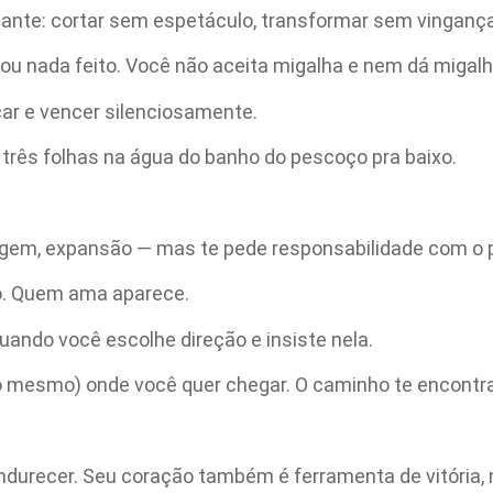
gante: cortar sem espetáculo, transformar sem vingança
ou nada feito. Você não aceita migalha e nem dá migalh
ar e vencer silenciosamente.
 três folhas na água do banho do pescoço pra baixo.
agem, expansão — mas te pede responsabilidade com o p
o. Quem ama aparece.
ando você escolhe direção e insiste nela.
o mesmo) onde você quer chegar. O caminho te encontra
ndurecer. Seu coração também é ferramenta de vitória, n