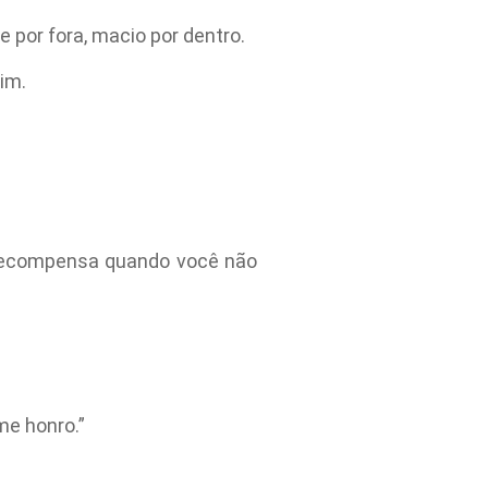
 por fora, macio por dentro.
im.
o recompensa quando você não
me honro.”