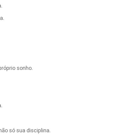
.
a.
róprio sonho.
.
ão só sua disciplina.