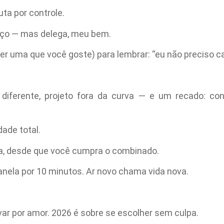
uta por controle.
anço — mas delega, meu bem.
uer uma que você goste) para lembrar: “eu não preciso c
 diferente, projeto fora da curva — e um recado: co
ade total.
da, desde que você cumpra o combinado.
 janela por 10 minutos. Ar novo chama vida nova.
var por amor. 2026 é sobre se escolher sem culpa.