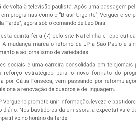
tá de volta à televisão paulista. Após uma passagem pe
 em programas como o “Brasil Urgente”, Vergueiro se p
 da Tarde”, agora sob o comando de Leo Dias.
esta quinta-feira (7) pelo site NaTelinha e repercutida
o. A mudança marca o retorno de JP a São Paulo e si
imento e ao jornalismo de variedades.
s sociais e uma carreira consolidada em telejornais po
 reforço estratégico para o novo formato do progr
da por Cátia Fonseca, vem passando por reformulaçõ
lsiona a renovação de quadros e de linguagem.
JP Vergueiro promete unir informação, leveza e bastido
o diário. Nos bastidores da emissora, a expectativa é d
etitivo no horário da tarde.