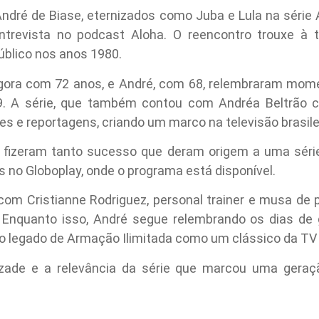
André de Biase, eternizados como Juba e Lula na série
trevista no podcast Aloha. O reencontro trouxe à t
úblico nos anos 1980.
gora com 72 anos, e André, com 68, relembraram momen
. A série, que também contou com Andréa Beltrão c
s e reportagens, criando um marco na televisão brasile
 fizeram tanto sucesso que deram origem a uma séri
no Globoplay, onde o programa está disponível.
om Cristianne Rodriguez, personal trainer e musa de
. Enquanto isso, André segue relembrando os dias de 
 o legado de Armação Ilimitada como um clássico da TV b
izade e a relevância da série que marcou uma geraç