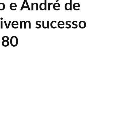
o e André de
vivem sucesso
 80