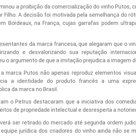
minou a proibição da comercialização do vinho Putos, c
car Filho. A decisão foi motivada pela semelhança do rót
o em Bordeaux, na França, cujas garrafas podem ultra
esentantes da marca francesa, que alegaram que o vinh
izando e desvalorizando sua reputação internacion
eu o argumento de que a imitação prejudica a imagem do
a marca Putos não apenas reproduz elementos visua
ia a identidade do produto francês a uma expre
lica da marca no Brasil.
am o Petrus destacaram que a iniciativa dos comedian
eitos de propriedade intelectual e desrespeita a notorie
verá ser retirado do mercado até segunda ordem judic
quipe jurídica dos criadores do vinho ainda não se 