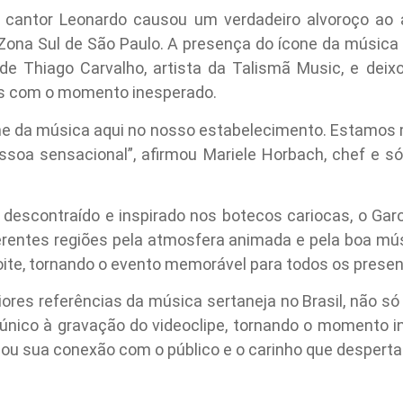
 o cantor Leonardo causou um verdadeiro alvoroço ao
a Zona Sul de São Paulo. A presença do ícone da músic
de Thiago Carvalho, artista da Talismã Music, e deixo
s com o momento inesperado.
ne da música aqui no nosso estabelecimento. Estamos m
pessoa sensacional”, afirmou Mariele Horbach, chef e só
descontraído e inspirado nos botecos cariocas, o Garot
iferentes regiões pela atmosfera animada e pela boa mú
noite, tornando o evento memorável para todos os presen
ores referências da música sertaneja no Brasil, não só
ico à gravação do videoclipe, tornando o momento ine
rçou sua conexão com o público e o carinho que desperta