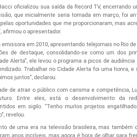
 Bacci oficializou sua saída da Record TV, encerrando
isão, que inicialmente seria tomada em março, foi 
d pelas oportunidades que me proporcionaram, mas acr
, afirmou o apresentador.
na emissora em 2010, apresentando telejornais no Rio de 
ões de destaque, consolidando-se como um dos prin
ade Alerta”, ele levou o programa a picos de audiênci
ndizado. Trabalhar no Cidade Alerta foi uma honra, e
ímos juntos”, declarou.
ade de atrair o público com carisma e competência, L
turo. Entre eles, está o desenvolvimento da re
idos em sigilo. “Tenho muitos projetos engatilhad
”, revelou.
to de uma era na televisão brasileira, mas também o
oram anos incríveis, mas agora é hora de olhar para fr