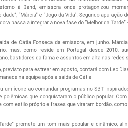
etorno à Band, emissora onde protagonizou momen
ade”, “Márcia” e “Jogo da Vida”. Segundo apuração do 
adora passa a integrar a nova fase do “Melhor da Tard
ída de Cátia Fonseca da emissora, em junho. Márcia
io, mas, como reside em Portugal desde 2010, sua
no, bastidores da fama e assuntos em alta nas redes s
, previsto para estrear em agosto, contará com Leo Di
manece na equipe após a saída de Cátia.
ou um ícone ao comandar programas no SBT inspirado
 e polêmicas que conquistaram o público popular. C
 com estilo próprio e frases que viraram bordão, como
Tarde” promete um tom mais popular e dinâmico, ali