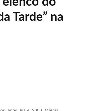
á elenco do
da Tarde” na
nos anos 90 e 2000, Márcia