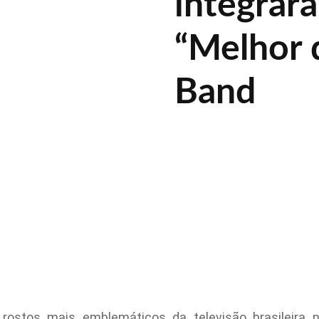
integrar
“Melhor 
Band
 rostos mais emblemáticos da televisão brasileira 