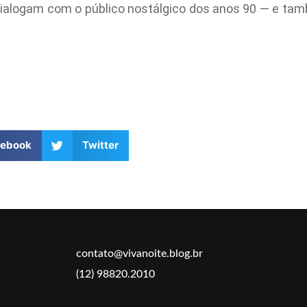
dialogam com o público nostálgico dos anos 90 — e t
cebook
Twitter
contato@vivanoite.blog.br
(12) 98820.2010