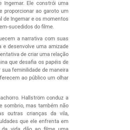
e Ingemar. Ele constrói uma
e proporcionar ao garoto um
nal de Ingemar e os momentos
em-sucedidos do filme.
quecem a narrativa com suas
ila e desenvolve uma amizade
entativa de criar uma relação
ina que desafia os papéis de
 sua feminilidade de maneira
ferecem ao público um olhar
Cachorro. Hallström conduz a
nte sombrio, mas também não
s outras crianças da vila,
uldades que ele enfrenta em
s da vida dão ao filme uma