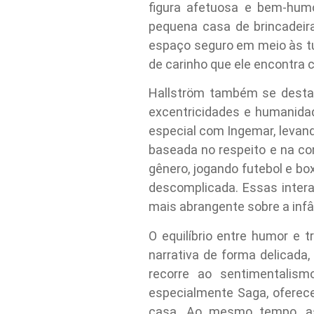
figura afetuosa e bem-humo
pequena casa de brincadeir
espaço seguro em meio às tu
de carinho que ele encontra
Hallström também se destac
excentricidades e humanidad
especial com Ingemar, levand
baseada no respeito e na co
gênero, jogando futebol e b
descomplicada. Essas inter
mais abrangente sobre a inf
O equilíbrio entre humor e 
narrativa de forma delicad
recorre ao sentimentalism
especialmente Saga, oferec
casa. Ao mesmo tempo, as 