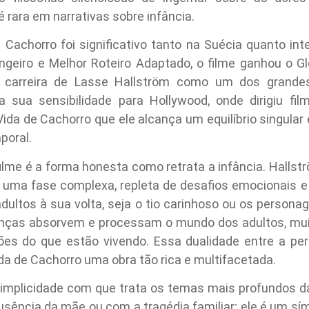
 rara em narrativas sobre infância.
Cachorro foi significativo tanto na Suécia quanto int
ngeiro e Melhor Roteiro Adaptado, o filme ganhou o G
 a carreira de Lasse Hallström como um dos grandes
ia sua sensibilidade para Hollywood, onde dirigiu f
da de Cachorro que ele alcança um equilíbrio singular e
poral.
lme é a forma honesta como retrata a infância. Hallstr
o uma fase complexa, repleta de desafios emocionais 
ultos à sua volta, seja o tio carinhoso ou os personag
ianças absorvem e processam o mundo dos adultos, m
s do que estão vivendo. Essa dualidade entre a perc
ida de Cachorro uma obra tão rica e multifacetada.
 simplicidade com que trata os temas mais profundos d
ência da mãe ou com a tragédia familiar; ele é um símbo