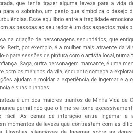
rada, que tenta trazer alguma leveza para a vida d
a para o sobrinho, um gesto que simboliza o desejo d
rbulências. Esse equilíbrio entre a fragilidade emocio
 com as pessoas ao seu redor é um dos aspectos mais b
a na criação de personagens secundários, que enri
e. Berit, por exemplo, é a mulher mais atraente da v
o-o para sessões de pintura com o artista local, numa t
nfiança. Saga, outra personagem marcante, é uma men
oxe com os meninos da vila, enquanto começa a explorar
ações ajudam a moldar a experiência de Ingemar e a o
ância e suas nuances.
tristeza é um dos maiores triunfos de Minha Vida de 
a, nunca permitindo que o filme se torne excessivame
o fácil. As cenas de interação entre Ingemar e a
em momentos de leveza que contrastam com as dific
filosofias silenciosas de Ingemar sobre as dore