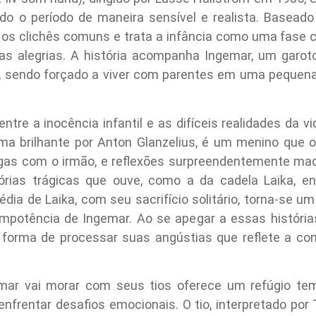
do o período de maneira sensível e realista. Baseado
a os clichês comuns e trata a infância como uma fase c
as alegrias. A história acompanha Ingemar, um garot
 sendo forçado a viver com parentes em uma pequena 
ntre a inocência infantil e as difíceis realidades da v
rma brilhante por Anton Glanzelius, é um menino que
rigas com o irmão, e reflexões surpreendentemente mad
órias trágicas que ouve, como a da cadela Laika, e
gédia de Laika, com seu sacrifício solitário, torna-se u
potência de Ingemar. Ao se apegar a essas histórias
 forma de processar suas angústias que reflete a com
emar vai morar com seus tios oferece um refúgio t
enfrentar desafios emocionais. O tio, interpretado p