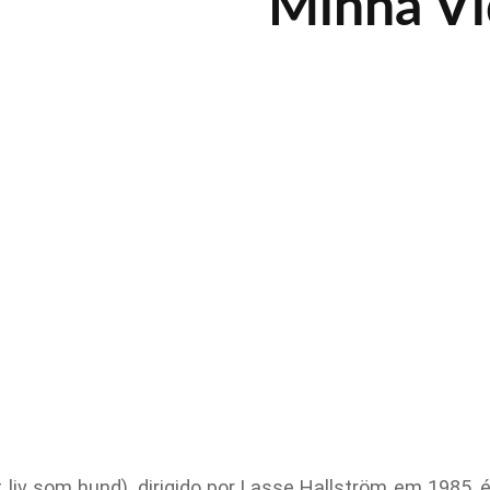
Minha Vi
 liv som hund), dirigido por Lasse Hallström em 1985,