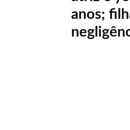
anos; fil
negligên