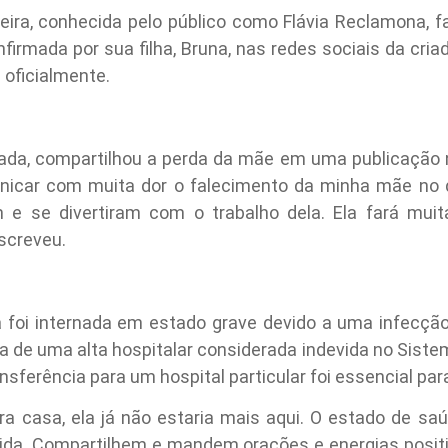
reira, conhecida pelo público como Flávia Reclamona, fa
onfirmada por sua filha, Bruna, nas redes sociais da cri
 oficialmente.
ada, compartilhou a perda da mãe em uma publicação no
nicar com muita dor o falecimento da minha mãe no d
 se divertiram com o trabalho dela. Ela fará muita
screveu.
ia foi internada em estado grave devido a uma infecção
a de uma alta hospitalar considerada indevida no Siste
ansferência para um hospital particular foi essencial par
ra casa, ela já não estaria mais aqui. O estado de saú
 vida. Compartilhem e mandem orações e energias posit