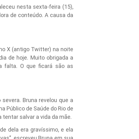
leceu nesta sexta-feira (15),
adora de conteúdo. A causa da
 X (antigo Twitter) na noite
ia de hoje. Muito obrigada a
 falta. O que ficará são as
 severa. Bruna revelou que a
ma Público de Saúde do Rio de
a tentar salvar a vida da mãe.
de dela era gravíssimo, e ela
ivas”, escreveu Bruna em sua