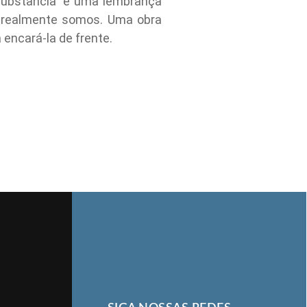
Substância” é uma lembrança
em realmente somos. Uma obra
encará-la de frente.