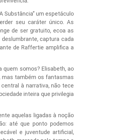
revivência.
e “A Substância” um espetáculo
erder seu caráter único. As
ge de ser gratuito, ecoa as
a deslumbrante, captura cada
nte de Raffertie amplifica a
rna quem somos? Elisabeth, ao
ma, mas também os fantasmas
entral à narrativa, não tece
iedade inteira que privilegia
mente aquelas ligadas à noção
tão: até que ponto podemos
ável e juventude artificial,