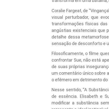
transforma em uma batalha, n
Coralie Fargeat, de “Vingança
visual perturbador, que ev
transformações físicas das
angústias existenciais que 
detalhe dessa metamorfose c
sensação de desconforto e u
Filosoficamente, o filme que
confrontar Sue, não está a
de suas próprias inseguranç
um comentário único sobre a 
o efêmero em detrimento do d
Nesse sentido, “A Substância
de essência. Elisabeth e 
modificar a substância sem 