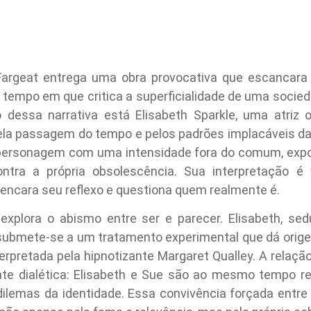
 Fargeat entrega uma obra provocativa que escancara
empo em que critica a superficialidade de uma socied
o dessa narrativa está Elisabeth Sparkle, uma atriz 
la passagem do tempo e pelos padrões implacáveis da 
personagem com uma intensidade fora do comum, expond
tra a própria obsolescência. Sua interpretação é v
ncara seu reflexo e questiona quem realmente é.
explora o abismo entre ser e parecer. Elisabeth, s
submete-se a um tratamento experimental que dá orig
terpretada pela hipnotizante Margaret Qualley. A relaç
e dialética: Elisabeth e Sue são ao mesmo tempo ref
dilemas da identidade. Essa convivência forçada entre 