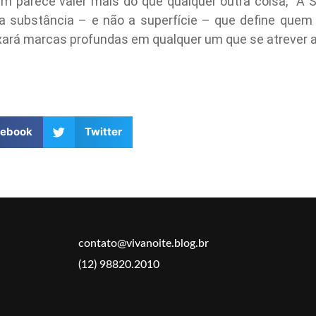
parece valer mais do que qualquer outra coisa, “A 
é a substância – e não a superfície – que define qu
xará marcas profundas em qualquer um que se atrever a 
cebook
Twitter
contato@vivanoite.blog.br
(12) 98820.2010