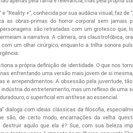
ão apenas pela fama e relevância, mas pela própria sob
” e “Reality +”, conhecida por sua audácia visual, faz d
oca as obras-primas do horror corporal sem jamais p
 personagens são retratadas com um grotesco que, lon
permeiam a narrativa. A câmera, ora claustrofóbica, or
om um olhar cirúrgico, enquanto a trilha sonora pulsa
rgência.
stiona a própria definição de identidade. O que nos to
penas enfrentando uma versão mais jovem de si mes
as e arrependimentos. A obsessão pela juventude, tão c
indústria do entretenimento, mas um reflexo de uma soc
uradouro, o superficial em antítese ao essencial.
” dialoga com ideias clássicas da filosofia, especial
Sue são, de certo modo, encarnações da velha ques
destruir aquilo que ela é? Sue, com sua beleza impec