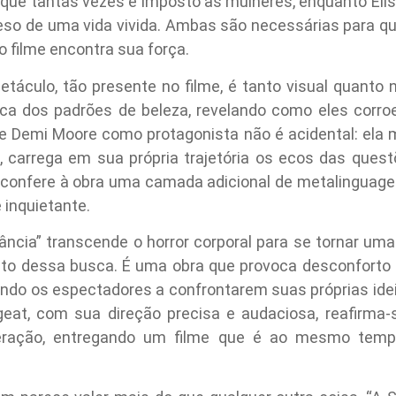
el que tantas vezes é imposto às mulheres, enquanto El
peso de uma vida vivida. Ambas são necessárias para qu
o filme encontra sua força.
etáculo, tão presente no filme, é tanto visual quanto 
ólica dos padrões de beleza, revelando como eles cor
 Demi Moore como protagonista não é acidental: ela 
 carrega em sua própria trajetória os ecos das quest
confere à obra uma camada adicional de metalinguage
 inquietante.
tância” transcende o horror corporal para se tornar um
sto dessa busca. É uma obra que provoca desconforto
ndo os espectadores a confrontarem suas próprias idei
rgeat, com sua direção precisa e audaciosa, reafirm
eração, entregando um filme que é ao mesmo temp