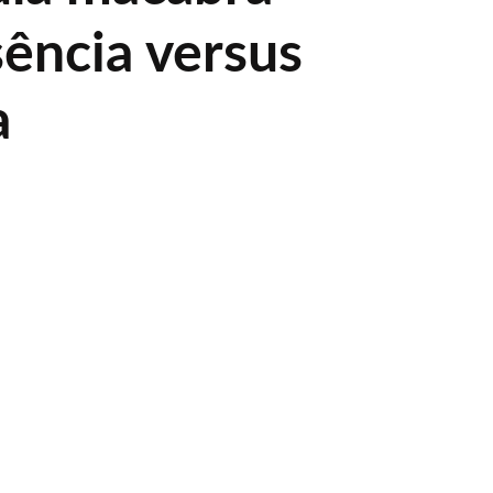
sência versus
a