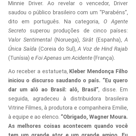
Minnie Driver. Ao revelar o vencedor, Driver
saudou o público brasileiro com um “Parabéns”,
dito em português. Na categoria,
O Agente
Secreto
superou produções de cinco países:
Valor Sentimental
(Noruega),
Sirât
(Espanha),
A
Única Saída
(Coreia do Sul),
A Voz de Hind Rajab
(Tunísia) e
Foi Apenas um Acidente
(França).
Ao receber a estatueta,
Kleber Mendonça Filho
iniciou o discurso saudando o país. “Eu quero
dar um alô ao Brasil: alô, Brasil”
, disse. Em
seguida, agradeceu à distribuidora brasileira
Vitrine Filmes, à produtora e companheira Emilie,
à equipe e ao elenco.
“Obrigado, Wagner Moura.
As melhores coisas acontecem quando você
tem um grande ator e um grande amigo. Eu