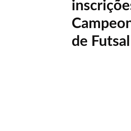
inscriçõe
Campeon
de Futsal