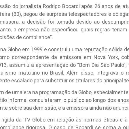
são do jornalista Rodrigo Bocardi após 26 anos de atu
-feira (30), pegou de surpresa telespectadores e coleg
emissora, a decisão foi tomada devido ao descumpri
tanto, a empresa não especificou quais regras teriam s
cisões de compliance”.
ia na Globo em 1999 e construiu uma reputação sólida den
como correspondente da emissora em Nova York, cobr
013, assumiu a apresentação do “Bom Dia São Paulo”,
alismo matutino no Brasil. Além disso, integrava o r
te escalado para substituir os titulares do principal te
fim de uma era na programação da Globo, especialmente 
ilo informal conquistaram o público ao longo dos anos.
te sobre sua demissão, e a emissora ainda não anunciou
 rígida da TV Globo em relação às normas éticas e à 
ompliance rigorosa. O caso de Bocardi se soma a o