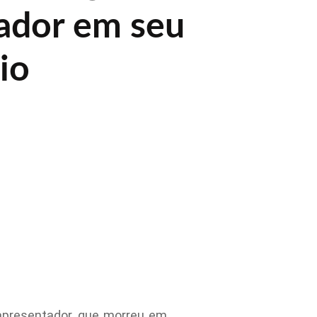
ador em seu
io
apresentador, que morreu em