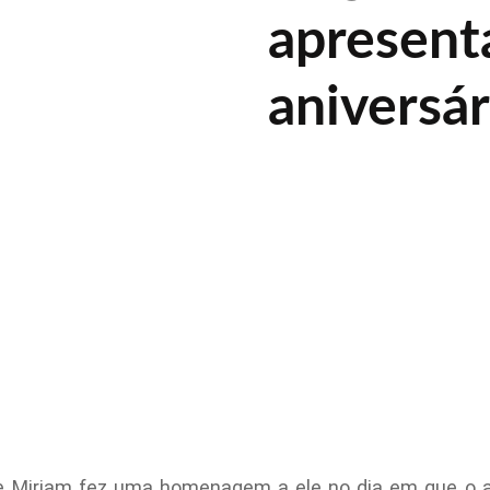
apresent
aniversár
se Miriam fez uma homenagem a ele no dia em que o 