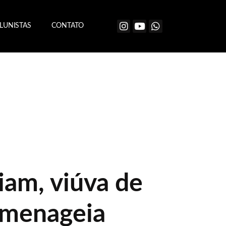
LUNISTAS
CONTATO
iam, viúva de
omenageia