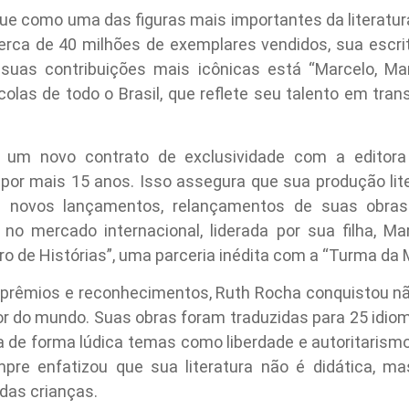
e como uma das figuras mais importantes da literatura 
cerca de 40 milhões de exemplares vendidos, sua escr
 suas contribuições mais icônicas está “Marcelo, Ma
as de todo o Brasil, que reflete seu talento em tran
 um novo contrato de exclusividade com a editora 
por mais 15 anos. Isso assegura que sua produção lite
ui novos lançamentos, relançamentos de suas obra
no mercado internacional, liderada por sua filha, Ma
ro de Histórias”, uma parceria inédita com a “Turma da 
 prêmios e reconhecimentos, Ruth Rocha conquistou não 
r do mundo. Suas obras foram traduzidas para 25 idiom
a de forma lúdica temas como liberdade e autoritari
pre enfatizou que sua literatura não é didática, mas
 das crianças.