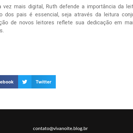
z mais digital, Ruth defende a importância da leit
tivo dos pais é essencial, seja através da leitura co
o de novos leitores reflete sua dedicação em mante
s.
cebook
Twitter
contato@vivanoite.blog.br