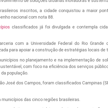
nvolvimento de soluções urbanas inovadoras e sustentá
rasileiros inscritos, a cidade conquistou a maior pon
enho nacional com nota 88.
cípios
classificados já foi divulgada e contempla cida
 parceria com a Universidade Federal do Rio Grande d
zada para apoiar a construção de estratégias locais de 
 municípios no planejamento e na implementação de so
stentável, com foco na eficiência dos serviços públicos,
a da população.
ão José dos Campos, foram classificados Campinas (SP)
municípios das cinco regiões brasileiras.