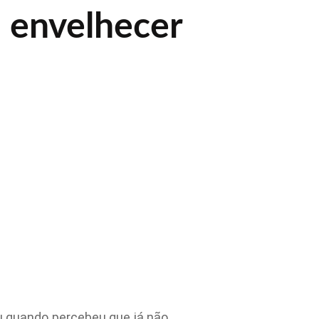
 envelhecer
eu quando percebeu que já não