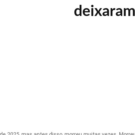
deixaram
o de 2025, mas antes disso, morreu muitas vezes. Morr