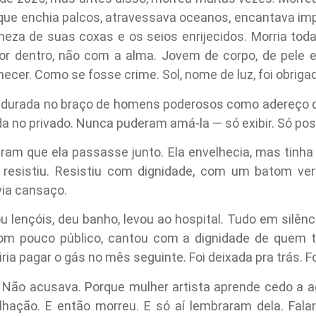
que enchia palcos, atravessava oceanos, encantava imp
meza de suas coxas e os seios enrijecidos. Morria to
or dentro, não com a alma. Jovem de corpo, de pele es
ecer. Como se fosse crime. Sol, nome de luz, foi obriga
endurada no braço de homens poderosos como adereço de
a no privado. Nunca puderam amá-la — só exibir. Só poss
am que ela passasse junto. Ela envelhecia, mas tinha 
a resistiu. Resistiu com dignidade, com um batom ve
via cansaço.
 lençóis, deu banho, levou ao hospital. Tudo em silên
om pouco público, cantou com a dignidade de quem t
ia pagar o gás no mês seguinte. Foi deixada pra trás. F
Não acusava. Porque mulher artista aprende cedo a a
lhação. E então morreu. E só aí lembraram dela. Fala