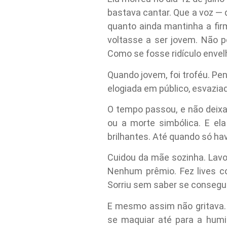
bastava cantar. Que a voz — 
quanto ainda mantinha a fir
voltasse a ser jovem. Não p
Como se fosse ridículo envelh
Quando jovem, foi troféu. P
elogiada em público, esvaziad
O tempo passou, e não deixar
ou a morte simbólica. E el
brilhantes. Até quando só ha
Cuidou da mãe sozinha. Lavou
Nenhum prêmio. Fez lives c
Sorriu sem saber se conseguir
E mesmo assim não gritava. 
se maquiar até para a humi