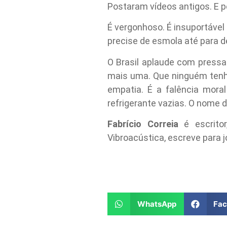
Postaram vídeos antigos. E p
É vergonhoso. É insuportável q
precise de esmola até para 
O Brasil aplaude com press
mais uma. Que ninguém tenha o
empatia. É a falência mora
refrigerante vazias. O nome 
Fabrício Correia
é escritor
Vibroacústica, escreve para j
WhatsApp
Fa