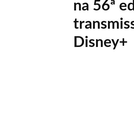
na 56ª e
transmis
Disney+