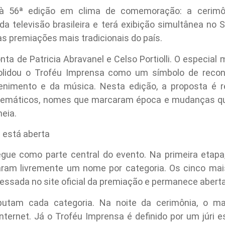
à 56ª edição em clima de comemoração: a cerimôni
 televisão brasileira e terá exibição simultânea no 
as premiações mais tradicionais do país.
nta de Patricia Abravanel e Celso Portiolli. O especia
solidou o Troféu Imprensa como um símbolo de recon
nimento e da música. Nesta edição, a proposta é rev
máticos, nomes que marcaram época e mudanças que
eia.
á está aberta
egue como parte central do evento. Na primeira etapa
icaram livremente um nome por categoria. Os cinco m
acessada no site oficial da premiação e permanece abert
disputam cada categoria. Na noite da cerimônia, o ma
ternet. Já o Troféu Imprensa é definido por um júri es