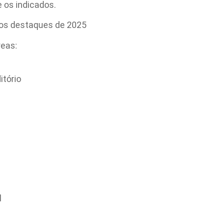
 os indicados.
os destaques de 2025
reas:
itório
l