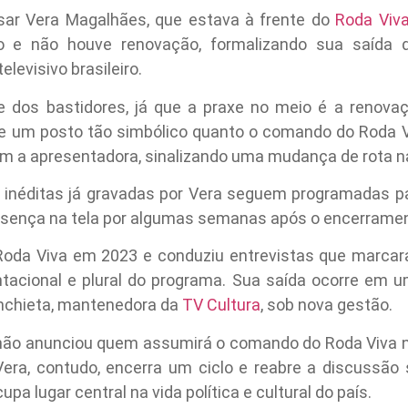
nsar Vera Magalhães, que estava à frente do
Roda Viv
no e não houve renovação, formalizando sua saída
levisivo brasileiro.
e dos bastidores, já que a praxe no meio é a renovaç
e um posto tão simbólico quanto o comando do Roda V
com a apresentadora, sinalizando uma mudança de rota 
 inéditas já gravadas por Vera seguem programadas p
resença na tela por algumas semanas após o encerramen
oda Viva em 2023 e conduziu entrevistas que marcara
ntacional e plural do programa. Sua saída ocorre em 
nchieta, mantenedora da
TV Cultura
, sob nova gestão.
não anunciou quem assumirá o comando do Roda Viva 
era, contudo, encerra um ciclo e reabre a discussão 
a lugar central na vida política e cultural do país.