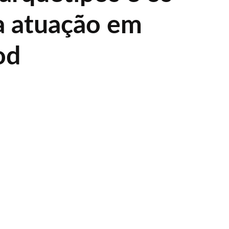
da atuação em
od