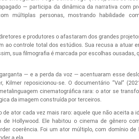
apagado — participa da dinâmica da narrativa com pre
 com múltiplas personas, mostrando habilidade c
retores e produtores o afastaram dos grandes projetos. F
 ao controle total dos estúdios. Sua recusa a atuar
 assim, sua filmografia é marcada por escolhas ousadas,
 garganta — e a perda da voz — acentuaram esse deslo
 Kilmer reposicionou-se. O documentário “Val” (2021
etalinguagem cinematográfica rara: o ator se transf
gica da imagem construída por terceiros.
o de ator cada vez mais raro: aquele que não aceita a
 de Hollywood. Ele habitou o cinema de gênero com 
rder coerência. Foi um ator múltiplo, com domínio de l
der a ela.