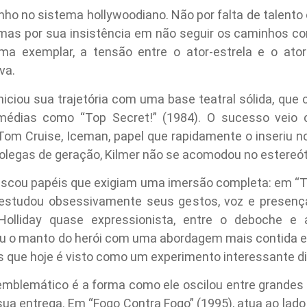
anho no sistema hollywoodiano. Não por falta de talent
 mas por sua insistência em não seguir os caminhos con
ma exemplar, a tensão entre o ator-estrela e o ator
va.
 iniciou sua trajetória com uma base teatral sólida, qu
édias como “Top Secret!” (1984). O sucesso veio 
e Tom Cruise, Iceman, papel que rapidamente o inseriu no
colegas de geração, Kilmer não se acomodou no estereót
 buscou papéis que exigiam uma imersão completa: em “T
 estudou obsessivamente seus gestos, voz e presen
Holliday quase expressionista, entre o deboche 
u o manto do herói com uma abordagem mais contida e 
s que hoje é visto como um experimento interessante di
emblemático é a forma como ele oscilou entre grandes
sua entrega. Em “Fogo Contra Fogo” (1995), atua ao lado 